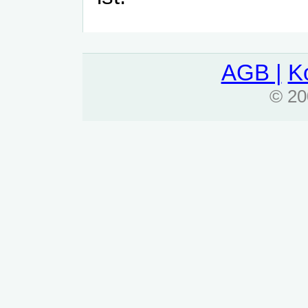
AGB |
Ko
© 20